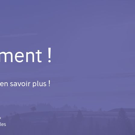
ment !
n savoir plus !
?
les