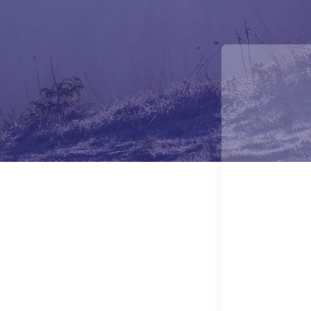
Notre site utilise
des Cookies
Sous réserve de votre accord
préalable, nous et nos partenaires
déposons sur votre navigateur web des cookies pour
mesurer l’audience de notre site, améliorer votre
expérience et vous offrir des contenus & services
personnalisés. Pour accepter ou refuser tous les cookies,
vous pouvez cliquer sur les boutons dédiés ci-dessous.
Vous pouvez aussi paramétrer vos choix en cliquant sur «
Personnaliser mes choix » et les modifier à tout moment
en cliquant sur le bouton situé en bas à gauche et
accessible sur toutes les pages du site.
Lire la politique de confidentialité
Consentements certifiés par