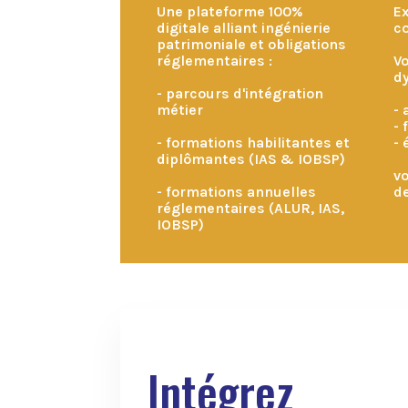
Une plateforme 100%
Ex
digitale alliant ingénierie
c
patrimoniale et obligations
réglementaires :
Vo
d
- parcours d'intégration
métier
- 
- 
- formations habilitantes et
- 
diplômantes (IAS & IOBSP)
vo
- formations annuelles
d
réglementaires (ALUR, IAS,
IOBSP)
Intégrez