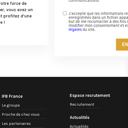
communications.
votre force de
mer, vous avez un
J'accepte que les informations re
t profitez d’une
enregistrées dans un fichier app
but de me recontacter à des fins
e !
modifier mon consentement et ex
légales
du site.
E
Espace recrutement
IFB France
Recrutement
Le groupe
Proche de chez vous
Actualités
Les partenaires
Actualités