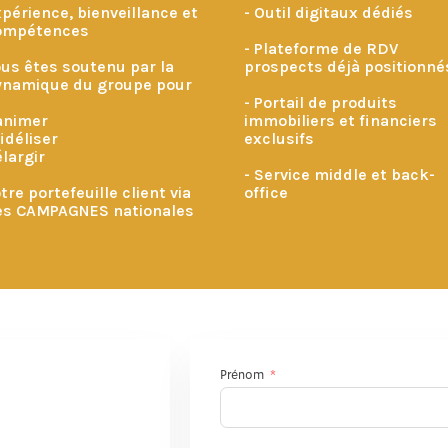
périence, bienveillance et
- Outil digitaux dédiés
ompétences
- Plateforme de RDV
us êtes soutenu par la
prospects déjà positionn
ynamique du groupe pour
- Portail de produits
animer
immobiliers et financiers
fidéliser
exclusifs
élargir
- Service middle et back-
tre portefeuille client via
office
es CAMPAGNES nationales
Prénom