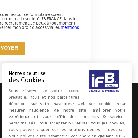
cueillies sur ce formulaire soient
artement à la société IFB FRANCE dans le
 de recrutement. Je peux à tout moment
ercer mon droit d'accès via les
mentions
NVOYER
Notre site utilise
des Cookies
Sous réserve de votre accord
préalable, nous et nos partenaires
déposons sur votre navigateur web des cookies pour
SIÈGE SOCIAL
mesurer l’audience de notre site, améliorer votre
33 Avenue Georges Pompidou
expérience et vous offrir des contenus & services
BP 53173
personnalisés. Pour accepter ou refuser tous les cookies,
31131 - BALMA
vous pouvez cliquer sur les boutons dédiés ci-dessous.
France
Vous pouvez aussi paramétrer vos choix en cliquant sur «