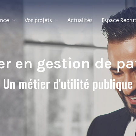
ance
Vos projets
Actualités
Espace Recru
er en gestion de p
Un métier d'utilité publique