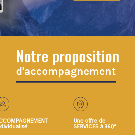
Notre proposition
d'accompagnement
CCOMPAGNEMENT
Une offre de
ndividualisé
SERVICES à 360°